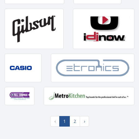
‹
1
2
›