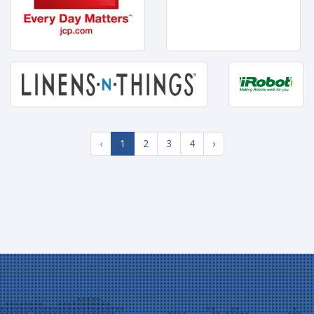
‹
1
2
3
4
›